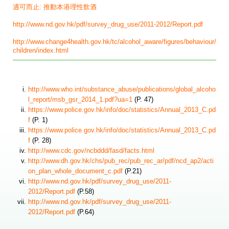
適可而止: 推動本港理性飲酒
http://www.nd.gov.hk/pdf/survey_drug_use/2011-2012/Report.pdf
http://www.change4health.gov.hk/tc/alcohol_aware/figures/behaviour/
children/index.html
http://www.who.int/substance_abuse/publications/global_alcoho
l_report/msb_gsr_2014_1.pdf?ua=1
(P. 47)
https://www.police.gov.hk/info/doc/statistics/Annual_2013_C.pd
f
(P. 1)
https://www.police.gov.hk/info/doc/statistics/Annual_2013_C.pd
f
(P. 28)
http://www.cdc.gov/ncbddd/fasd/facts.html
http://www.dh.gov.hk/chs/pub_rec/pub_rec_ar/pdf/ncd_ap2/acti
on_plan_whole_document_c.pdf
(P.21)
http://www.nd.gov.hk/pdf/survey_drug_use/2011-
2012/Report.pdf
(P.58)
http://www.nd.gov.hk/pdf/survey_drug_use/2011-
2012/Report.pdf
(P.64)