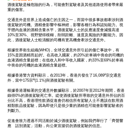
酒後駕駛是極危險的行為，可能會對駕駛者及其他道路使用者帶來嚴
重的傷害。
交通意外是世界上造成傷亡的主因之一，而當中很多事故都牽涉到酒
後駕駛的司機。酒精會影響中樞神經，影響各種行為和認知能力。視
乎體內血液的酒精含量水平，酒後駕駛人士的反應速度會減慢高達
10%至30%、視野變得模糊，削弱距離、速度及風險的判斷能力。因
此，酒後駕駛人士較清醒的司機有更高機會牽涉交通意外。
根據世界衛生組織(WHO)，全球交通意外所引起的傷亡事故中，有
i
15%是因酒精而起的
。在高收入國家，約20%於車禍中喪命的司機的
血液酒精含量超標；在低收入和中等收入國家，約33%至69%於車禍
中喪命的司機的血液酒精含量超標。
ii
根據香港警方資料顯示，在2013年，香港共發生了16,089
宗交通意
iii
外，當中175宗
(1.1%)與酒後駕駛有關。
根據香港運輸署的交通意外數據顯示，於2007年至2012年期間，香港
錄得0%的酒後駕駛死亡率。緃使酒後駕駛所導致的交通意外所佔的百
分比不高，香港理性飲酒促進會仍相信所有駕駛人士不應該在飲用酒
精類飲品後駕駛，因為即使只是很少量的酒精也可能會影響駕駛者的
判斷力。
促進會致力透過不同活動於減少酒後駕駛，例如我們舉行了「齊聲響
應 話別酒駕」活動，向公衆宣揚切勿酒後駕駛的信息。