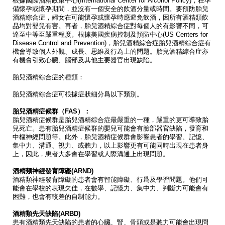
根據國際酒精政策中心(International Center for Alcohol Policy)，在準
備懷孕或懷孕期間，並沒有一個安全的飲酒分量或時間。要預防胎兒
酒精綜合症，婦女在可能懷孕或懷孕時應避免飲酒，因所有酒精類飲
品均對嬰兒有害。再者，胎兒酒精綜合症對每個人的有影響不同，可
達至中等至嚴重程度。根據美國疾病控制及預防中心(US Centers for
Disease Control and Prevention)，胎兒酒精綜合症胎兒酒精綜合症有
機會導致個人外觀、成長、思維及行為上的問題。胎兒酒精綜合症亦
有機會引致心臟、腦部及其他主要器官出現缺陷。
胎兒酒精綜合症的種類：
胎兒酒精綜合症可根據症狀細分爲以下類別。
胎兒酒精症候群（FAS）：
胎兒酒精症候群是胎兒酒精綜合症最嚴重的一種，嚴重的更可導致胎
兒死亡。患有胎兒酒精症候群的嬰兒可能會有臉部器官缺陷，發育和
中樞神經問題等。此外，胎兒酒精症候群會影響患者的學習、記憶、
集中力、溝通、視力、或聽力，以上影響更有可能同時出現在患者身
上，因此，患者大多會在學習或人際溝通上出現問題。
酒精類神經發育障礙(ARND)
酒精類神經發育障礙的患者會有智能障礙、行爲及學習問題。他們可
能會在學校的表現欠佳，在數學、記憶力、集中力、判斷力可能會有
困難，也會有較差的自制能力。
酒精類先天缺陷(ARBD)
患有酒精類先天缺陷的患者的心臟、腎、骨頭或是聽力可能會出現問