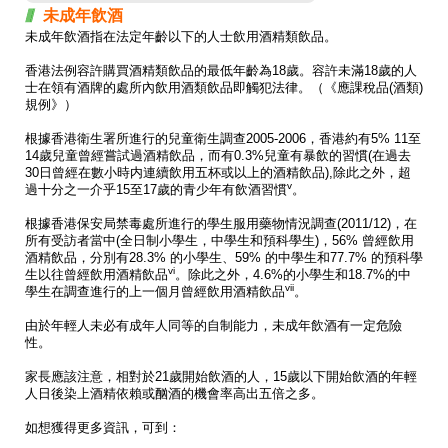
未成年飲酒
未成年飲酒指在法定年齡以下的人士飲用酒精類飲品。
香港法例容許購買酒精類飲品的最低年齡為18歲。容許未滿18歲的人
士在領有酒牌的處所內飲用酒類飲品即觸犯法律。（《應課稅品(酒類)
規例》）
根據香港衛生署所進行的兒童衛生調查2005-2006，香港約有5% 11至
14歲兒童曾經嘗試過酒精飲品，而有0.3%兒童有暴飲的習慣(在過去
30日曾經在數小時内連續飲用五杯或以上的酒精飲品),除此之外，超
v
過十分之一介乎15至17歲的青少年有飲酒習慣
。
根據香港保安局禁毒處所進行的學生服用藥物情況調查(2011/12)，在
所有受訪者當中(全日制小學生，中學生和預科學生)，56% 曾經飲用
酒精飲品，分別有28.3% 的小學生、59% 的中學生和77.7% 的預科學
vi
生以往曾經飲用酒精飲品
。除此之外，4.6%的小學生和18.7%的中
vii
學生在調查進行的上一個月曾經飲用酒精飲品
。
由於年輕人未必有成年人同等的自制能力，未成年飲酒有一定危險
性。
家長應該注意，相對於21歲開始飲酒的人，15歲以下開始飲酒的年輕
人日後染上酒精依賴或酗酒的機會率高出五倍之多。
如想獲得更多資訊，可到：