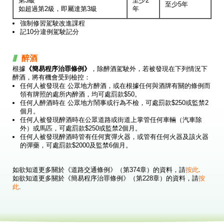
第3級
至少2
至少5年
如超過第2級，即屬達第3級
年
強制修習駕駛改進課程
記10分違例駕駛記分
醉酒
根據
《簡易程序治罪條例》
，除醉酒駕駛外，若被發現在下列情況下
醉酒，將有機會受到檢控：
任何人被發現在 公眾地方醉酒，或在根據任何與酒牌有關的條例而
領有牌照的處所內醉酒，均可處罰款$50。
任何人醉酒時在 公眾地方鬧事或行為不檢，可處罰款$250或監禁2
個月。
任何人被發現醉酒時在公眾道路或街道上掌管任何車輛（汽車除
外）或馬匹，可處罰款$250或監禁2個月。
任何人被發現醉酒時管有任何實彈火器，或管有任何火器及該火器
的彈藥，可處罰款$2000及監禁6個月。
如欲知道更多關於《道路交通條例》（第374章）的資料，請
按此
.
如欲知道更多關於《簡易程序治罪條例》（第228章）的資料，請
按
此
.