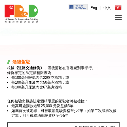
Eng
|
中文
酒後駕駛
根據
《道路交通條例》
，酒後駕駛在香港屬刑事罪行。
條例界定的法定酒精限度為:
每100毫升呼氣內含22微克酒精；或
每100毫升血液內含50毫克酒精；或
每100毫升尿液內含67毫克酒精
任何被驗出超越法定酒精限度的駕駛者將被檢控：
最高可處罰款港幣25,000 元及監禁3年
如屬首次被定罪，可被取消駕駛資格至少2年；如第二次或再次被
定罪，則可被取消駕駛資格至少5年