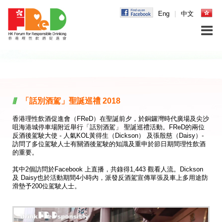
Eng
|
中文
「話別酒駕」聖誕巡禮 2018
香港理性飲酒促進會（FReD）在聖誕前夕，於銅鑼灣時代廣場及尖沙
咀海港城停車場附近舉行「話別酒駕」 聖誕巡禮活動。FReD的兩位
反酒後駕駛大使 - 人氣KOL黃得生（Dickson） 及張殷慈（Daisy）-
訪問了多位駕駛人士有關酒後駕駛的知識及重申於節日期間理性飲酒
的重要。
其中2個訪問於Facebook 上直播，共錄得1,443 觀看人流。Dickson
及 Daisy也於活動期間4小時內，派發反酒駕宣傳單張及車上多用途防
滑墊予200位駕駛人士。